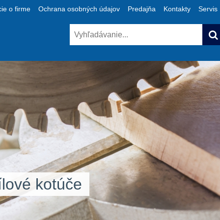
ie o firme
Ochrana osobných údajov
Predajňa
Kontakty
Servis
lové kotúče