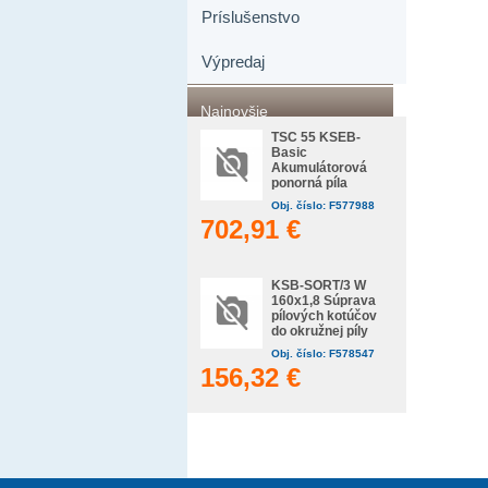
Príslušenstvo
Výpredaj
Najnovšie
TSC 55 KSEB-
Basic
Akumulátorová
ponorná píla
Obj. číslo: F577988
702,91 €
KSB-SORT/3 W
160x1,8 Súprava
pílových kotúčov
do okružnej píly
Obj. číslo: F578547
156,32 €