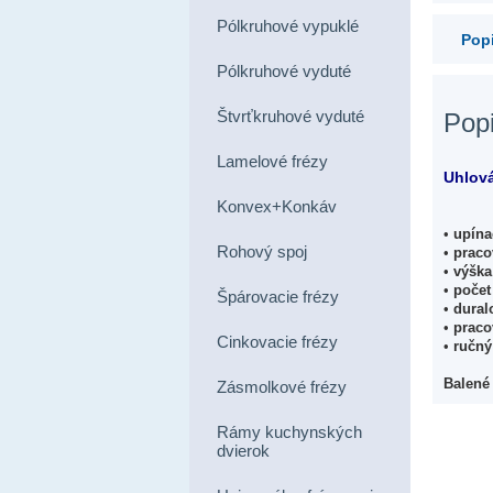
Pólkruhové vypuklé
Popi
Pólkruhové vyduté
Štvrťkruhové vyduté
Pop
Lamelové frézy
Uhlová
Konvex+Konkáv
•
upína
Rohový spoj
•
praco
•
výška
•
počet
Špárovacie frézy
•
duralo
•
pracov
Cinkovacie frézy
•
ručný
Balené 
Zásmolkové frézy
Rámy kuchynských
dvierok