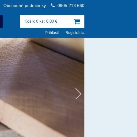
Obchodné podmienky
0905 213 660
Košík 0 ks: 0,00 €
Prihlásiť
Registrácia
Zľava 15
POZRIEŤ