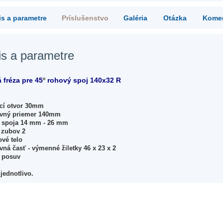
s a parametre
Príslušenstvo
Galéria
Otázka
Kome
is a parametre
 fréza pre 45
º
rohový spoj 14
0x32 R
cí otvor 30mm
vný priemer 140mm
 spoja 14 mm - 26 mm
 zubov 2
vé telo
ná časť - výmenné žiletky 46 x 23 x 2
 posuv
jednotlivo.