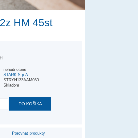
 2z HM 45st
H
nehodnotené
STARK S.p.A.
:
STRYH133AAM030
Skladom
DO KOŠÍKA
Porovnať produkty