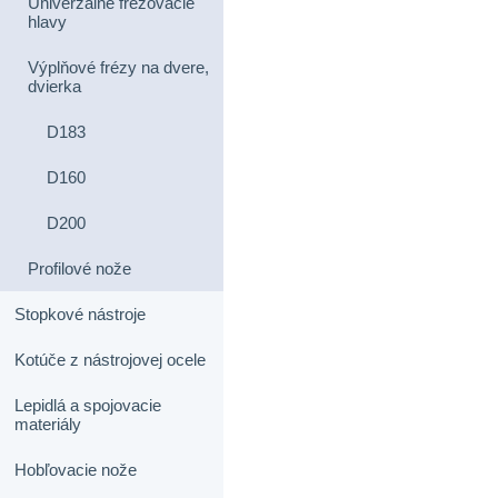
Univerzálne frézovacie
hlavy
Výplňové frézy na dvere,
dvierka
D183
D160
D200
Profilové nože
Stopkové nástroje
Kotúče z nástrojovej ocele
Lepidlá a spojovacie
materiály
Hobľovacie nože