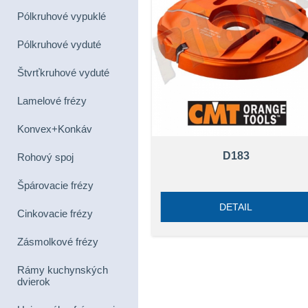
Pólkruhové vypuklé
Pólkruhové vyduté
Štvrťkruhové vyduté
Lamelové frézy
Konvex+Konkáv
D183
Rohový spoj
Špárovacie frézy
DETAIL
Cinkovacie frézy
Zásmolkové frézy
Rámy kuchynských
dvierok