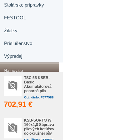
Stolárske prípravky
FESTOOL
Žiletky
Príslušenstvo
Výpredaj
Najnovšie
TSC 55 KSEB-
Basic
Akumulátorová
ponorná píla
Obj. číslo: F577988
702,91 €
KSB-SORT/3 W
160x1,8 Súprava
pílových kotúčov
do okružnej píly
Obj. číslo: F578547