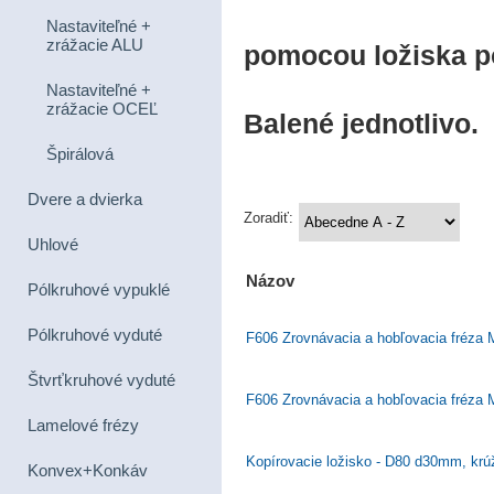
Nastaviteľné +
zrážacie ALU
pomocou ložiska p
Nastaviteľné +
zrážacie OCEĽ
Balené jednotlivo.
Špirálová
Dvere a dvierka
Zoradiť:
Uhlové
Názov
Pólkruhové vypuklé
Pólkruhové vyduté
F606 Zrovnávacia a hobľovacia fréza
Štvrťkruhové vyduté
F606 Zrovnávacia a hobľovacia fréza
Lamelové frézy
Kopírovacie ložisko - D80 d30mm, krú
Konvex+Konkáv