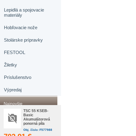
Lepidlá a spojovacie
materiály
Hobľovacie nože
Stolárske prípravky
FESTOOL
Žiletky
Príslušenstvo
Výpredaj
Najnovšie
TSC 55 KSEB-
Basic
Akumulátorová
ponorná píla
Obj. číslo: F577988