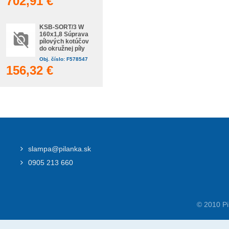
702,91 €
KSB-SORT/3 W
160x1,8 Súprava
pílových kotúčov
do okružnej píly
Obj. číslo: F578547
156,32 €
slampa@pilanka.sk
0905 213 660
© 2010 Pi