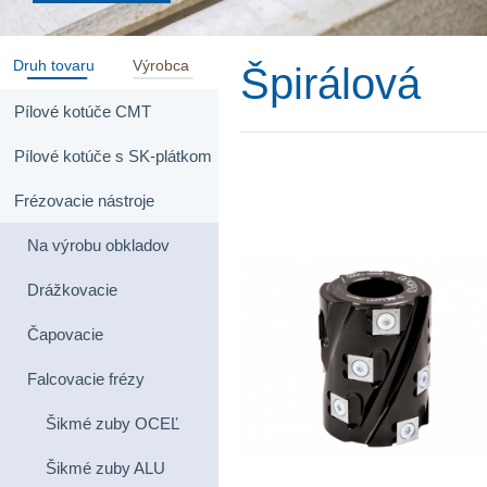
Druh tovaru
Výrobca
Špirálová
Pílové kotúče CMT
Pílové kotúče s SK-plátkom
Frézovacie nástroje
Na výrobu obkladov
Drážkovacie
Čapovacie
Falcovacie frézy
Šikmé zuby OCEĽ
Šikmé zuby ALU