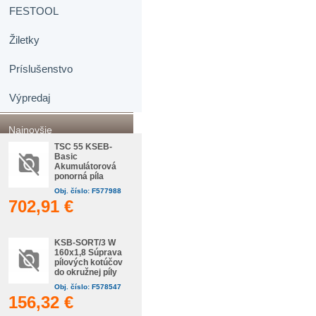
FESTOOL
Žiletky
Príslušenstvo
Výpredaj
Najnovšie
TSC 55 KSEB-
Basic
Akumulátorová
ponorná píla
Obj. číslo: F577988
702,91 €
KSB-SORT/3 W
160x1,8 Súprava
pílových kotúčov
do okružnej píly
Obj. číslo: F578547
156,32 €