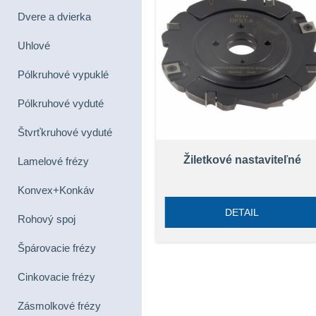
Dvere a dvierka
Uhlové
Pólkruhové vypuklé
Pólkruhové vyduté
Štvrťkruhové vyduté
Žiletkové nastaviteľné
Lamelové frézy
Konvex+Konkáv
DETAIL
Rohový spoj
Špárovacie frézy
Cinkovacie frézy
Zásmolkové frézy