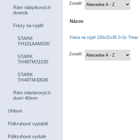
Zoradiť:
Rám nábytkových
dvierok
Názov
Frézy na výplň
Fréza na výpň 220x31x30 2+2z Tmax
STARK
YH101AAM030
Zoradiť:
STARK
TH48TM31030
STARK
TH48TM30030
Rám interierových
dverí 40mm
Uhlové
Pólkruhové vypuklé
Pólkruhové vyduté