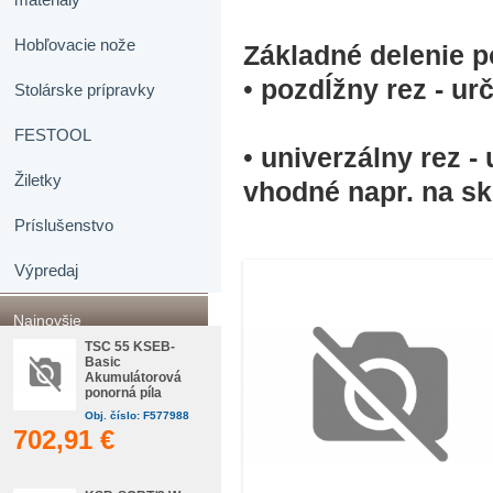
Hobľovacie nože
Základné delenie p
•
pozdĺžny rez - ur
Stolárske prípravky
FESTOOL
•
univerzálny rez - 
Žiletky
vhodné napr. na sk
Príslušenstvo
Výpredaj
Najnovšie
TSC 55 KSEB-
Basic
Akumulátorová
ponorná píla
Obj. číslo: F577988
702,91 €