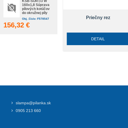
KSB-SORT/3 W
160x1,8 Súprava
pílových kotúčov
do okružnej píly
Priečny rez
Obj. číslo: F578547
156,32 €
DETAIL
slampa@pilanka.sk
0905 213 660