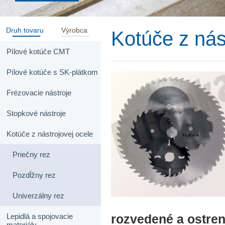
Druh tovaru
Výrobca
Kotúče z nás
Pílové kotúče CMT
Pílové kotúče s SK-plátkom
Frézovacie nástroje
Stopkové nástroje
Kotúče z nástrojovej ocele
Priečny rez
Pozdĺžny rez
Univerzálny rez
Lepidlá a spojovacie
rozvedené a ostre
materiály