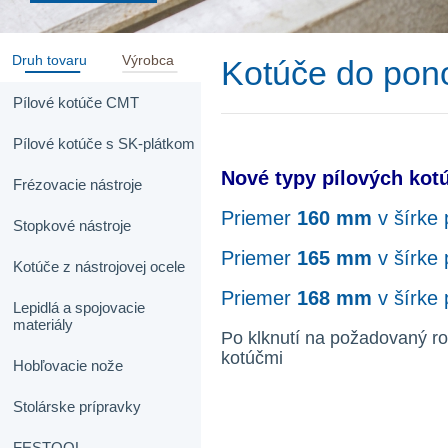
Druh tovaru
Výrobca
Kotúče do pono
Pílové kotúče CMT
Pílové kotúče s SK-plátkom
Nové typy pílových ko
Frézovacie nástroje
Priemer
160 mm
v šírke
Stopkové nástroje
Priemer
165 mm
v šírke 
Kotúče z nástrojovej ocele
Priemer
168 mm
v šírke 
Lepidlá a spojovacie
materiály
Po klknutí na požadovaný ro
kotúčmi
Hobľovacie nože
Stolárske prípravky
FESTOOL