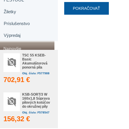
POKRAČOVAŤ
Žiletky
Príslušenstvo
Výpredaj
Najnovšie
TSC 55 KSEB-
Basic
Akumulátorová
ponorná píla
Obj. číslo: F577988
702,91 €
KSB-SORT/3 W
160x1,8 Súprava
pílových kotúčov
do okružnej píly
Obj. číslo: F578547
156,32 €